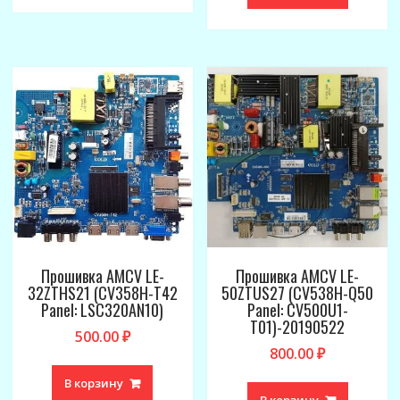
Прошивка AMCV LE-
Прошивка AMCV LE-
32ZTHS21 (CV358H-T42
50ZTUS27 (CV538H-Q50
Panel: LSC320AN10)
Panel: CV500U1-
T01)-20190522
500.00
₽
800.00
₽
В корзину
В корзину