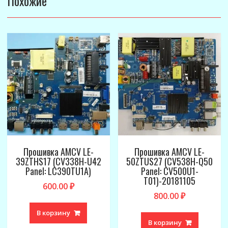
Похожие
Прошивка AMCV LE-
Прошивка AMCV LE-
39ZTHS17 (CV338H-U42
50ZTUS27 (CV538H-Q50
Panel: LC390TU1A)
Panel: CV500U1-
T01)-20181105
600.00
₽
800.00
₽
В корзину
В корзину