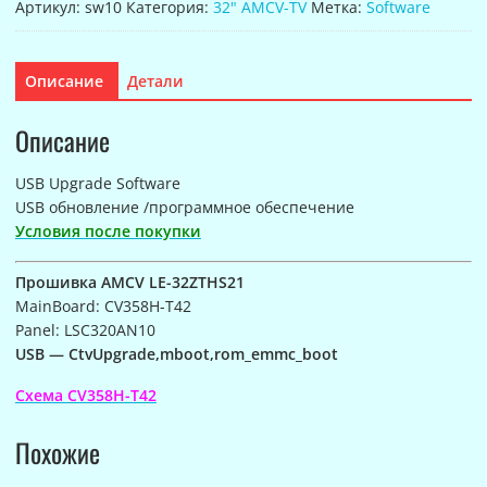
Артикул:
sw10
Категория:
32" AMCV-TV
Метка:
Software
LE-
32ZTHS21
(CV358H-
Описание
Детали
T42
Panel:
Описание
LSC320AN10)
USB Upgrade Software
USB обновление /программное обеспечение
Условия после покупки
Прошивка AMCV LE-32ZTHS21
MainBoard: CV358H-T42
Panel: LSC320AN10
USB — CtvUpgrade,mboot,rom_emmc_boot
Схема CV358H-T42
Похожие