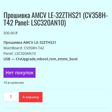
Прошивка AMCV LE-32ZTHS21 (CV358H-
T42 Panel: LSC320AN10)
500.00
₽
Прошивка AMCV LE-32ZTHS21
MainBoard: CV358H-T42
Panel: LSC320AN10
USB — CtvUpgrade,mboot,rom_emmc_boot
Нет покупок
10 в наличии
Количество
В корзину
товара
Прошивка
AMCV