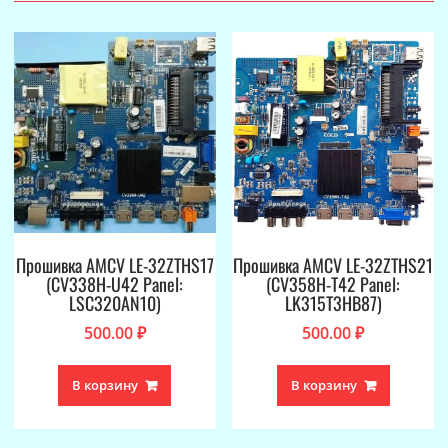
Прошивка AMCV LE-32ZTHS17
Прошивка AMCV LE-32ZTHS21
(CV338H-U42 Panel:
(CV358H-T42 Panel:
LSC320AN10)
LK315T3HB87)
500.00
₽
500.00
₽
В корзину
В корзину