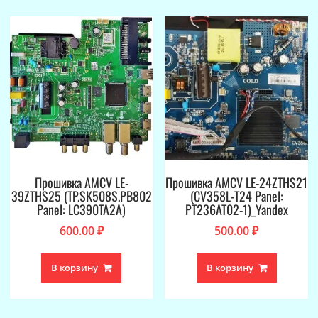
Прошивка AMCV LE-
Прошивка AMCV LE-24ZTHS21
39ZTHS25 (TP.SK508S.PB802
(CV358L-T24 Panel:
Panel: LC390TA2A)
PT236AT02-1)_Yandex
600.00
₽
500.00
₽
В корзину
В корзину