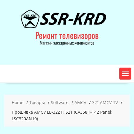
Skip
to
content
Ремонт телевизоров
Магазин электронных компонентов
Home
Товары
Software
AMCV
32" AMCV-TV
Прошивка AMCV LE-32ZTHS21 (CV358H-T42 Panel:
LSC320AN10)