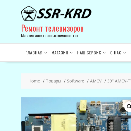
Skip
to
content
Ремонт телевизоров
Магазин электронных компонентов
ГЛАВНАЯ
МАГАЗИН
НАШ СЕРВИС
О НАС
Home
Товары
Software
AMCV
39" AMCV-T