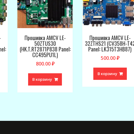
-
Прошивка AMCV LE-
Прошивка AMCV LE-
50ZTUS30
32ZTHS21 (CV358H-T4
el:
(HK.T.RT2871P838 Panel:
Panel: LK315T3HB87)
CC495PU1L)
500.00
₽
800.00
₽
В корзину
В корзину