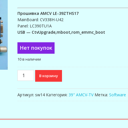
Прошивка AMCV LE-39ZTHS17
MainBoard: CV338H-U42
Panel: LC390TU1A
USB — CtvUpgrade,mboot,rom_emmc_boot
Нет покупок
10 в наличии
Количество
В корзину
товара
Прошивка
AMCV
Артикул:
sw14
Категория:
39" AMCV-TV
Метка:
Software
LE-
39ZTHS17
(CV338H-
U42
Panel: