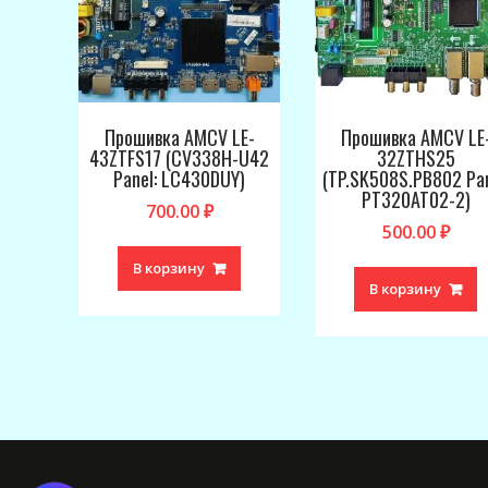
Прошивка AMCV LE-
Прошивка AMCV LE
43ZTFS17 (CV338H-U42
32ZTHS25
Panel: LC430DUY)
(TP.SK508S.PB802 Pan
PT320AT02-2)
700.00
₽
500.00
₽
В корзину
В корзину