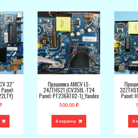
CV 32″
Прошивка AMCV LE-
Проши
Panel:
24ZTHS21 (CV358L-T24
32ZTHS1
2LTY)
Panel: PT236AT02-1)_Yandex
Panel:
₽
500.00
₽
В корзину
В 