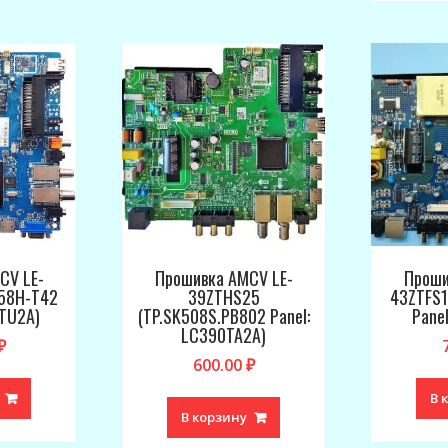
CV LE-
Прошивка AMCV LE-
Проши
58H-T42
39ZTHS25
43ZTFS1
0TU2A)
(TP.SK508S.PB802 Panel:
Pane
LC390TA2A)
₽
600.00
₽
В 
В корзину