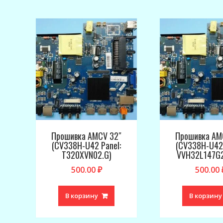
Прошивка AMCV 32″
Прошивка AM
(CV338H-U42 Panel:
(CV338H-U42 
T320XVN02.G)
VVH32L147G2
500.00
₽
500.00
В корзину
В корзину