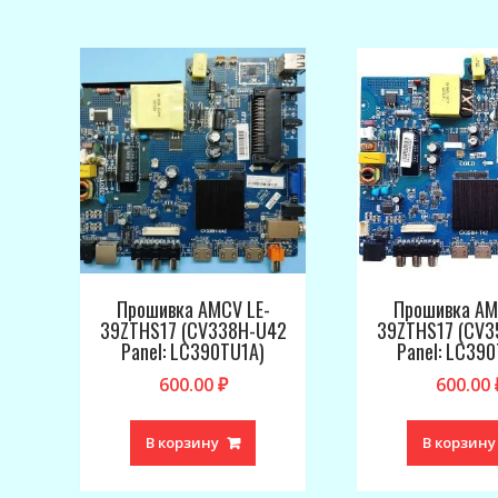
Прошивка AMCV LE-
Прошивка AM
39ZTHS17 (CV338H-U42
39ZTHS17 (CV3
Panel: LC390TU1A)
Panel: LC39
600.00
₽
600.00
В корзину
В корзину