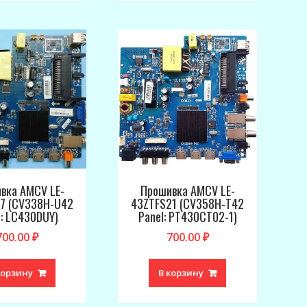
вка AMCV LE-
Прошивка AMCV LE-
7 (CV338H-U42
43ZTFS21 (CV358H-T42
l: LC430DUY)
Panel: PT430CT02-1)
700.00
₽
700.00
₽
корзину
В корзину