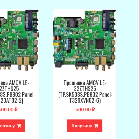
вка AMCV LE-
Прошивка AMCV LE-
2ZTHS25
32ZTHS25
8S.PB802 Panel:
(TP.SK508S.PB802 Panel:
20AT02-2)
T320XVN02-G)
500.00
₽
500.00
₽
корзину
В корзину