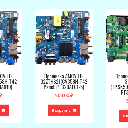
CV LE-
Прошивка AMCV LE-
Проши
58H-T42
32ZTHS21(CV358H-T42
3
0AN10)
Panel: PT320AT01-5)
(TP.SK50
PT3
₽
500.00
₽
В корзину
В 