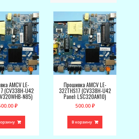
вка AMCV LE-
Прошивка AMCV LE-
7 (CV338H-U42
32ZTHS17 (CV338H-U42
 HV320WHB-N85)
Panel: LSC320AN10)
500.00
₽
500.00
₽
корзину
В корзину