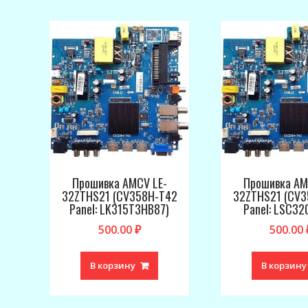
Прошивка AMCV LE-
Прошивка AM
32ZTHS21 (CV358H-T42
32ZTHS21 (CV3
Panel: LK315T3HB87)
Panel: LSC32
500.00
₽
500.00
В корзину
В корзину