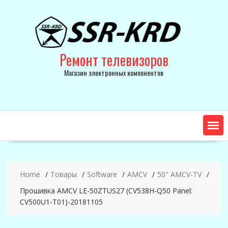
Skip
to
content
Ремонт телевизоров
Магазин электронных компонентов
Home
Товары
Software
AMCV
50" AMCV-TV
Прошивка AMCV LE-50ZTUS27 (CV538H-Q50 Panel:
CV500U1-T01)-20181105