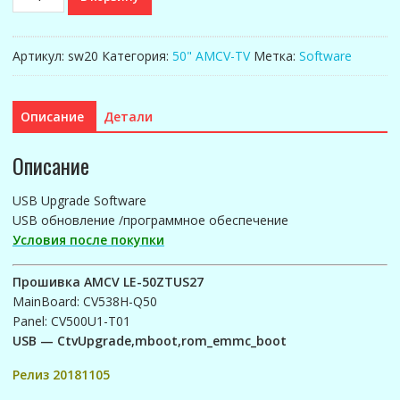
товара
Прошивка
AMCV
Артикул:
sw20
Категория:
50" AMCV-TV
Метка:
Software
LE-
50ZTUS27
(CV538H-
Описание
Детали
Q50
Panel:
Описание
CV500U1-
T01)-20181105
USB Upgrade Software
USB обновление /программное обеспечение
Условия после покупки
Прошивка AMCV LE-50ZTUS27
MainBoard: CV538H-Q50
Panel: CV500U1-T01
USB — CtvUpgrade,mboot,rom_emmc_boot
Релиз 20181105