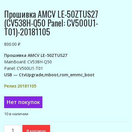
Прошивка AMCV LE-50ZTUS27
(CV538H-Q50 Panel: CV500U1-
T01)-20181105
800.00
₽
Прошивка AMCV LE-50ZTUS27
MainBoard: CV538H-Q50
Panel: CV500U1-T01
USB — CtvUpgrade,mboot,rom_emmc_boot
Релиз 20181105
Нет покупок
10 в наличии
Количество
В корзину