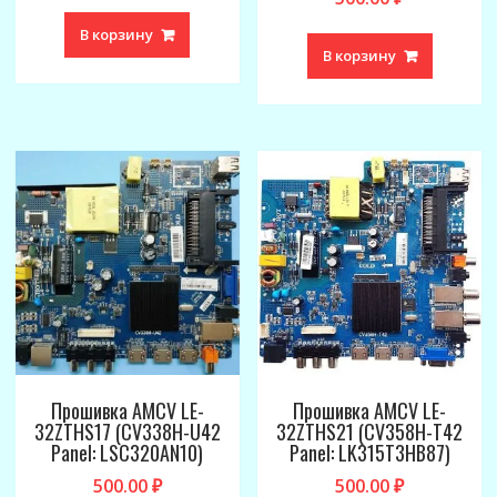
В корзину
В корзину
Прошивка AMCV LE-
Прошивка AMCV LE-
32ZTHS17 (CV338H-U42
32ZTHS21 (CV358H-T42
Panel: LSC320AN10)
Panel: LK315T3HB87)
500.00
₽
500.00
₽