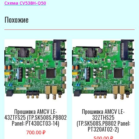
Схема CV538H-Q50
Похожие
Прошивка AMCV LE-
Прошивка AMCV LE-
43ZTFS25 (TP.SK508S.PB802
32ZTHS25
Panel: PT430CT03-14)
(TP.SK508S.PB802 Panel:
PT320AT02-2)
700.00
₽
500.00
₽