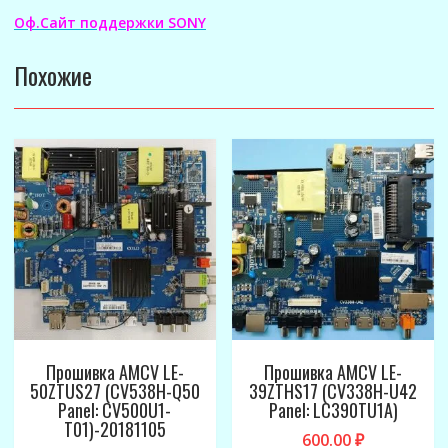
Оф.Сайт поддержки SONY
Похожие
Прошивка AMCV LE-
Прошивка AMCV LE-
50ZTUS27 (CV538H-Q50
39ZTHS17 (CV338H-U42
Panel: CV500U1-
Panel: LC390TU1A)
T01)-20181105
600.00
₽