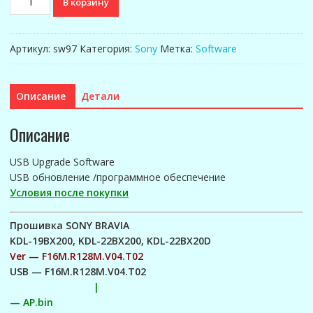
В корзину
товара
Прошивка
SONY
Артикул:
sw97
Категория:
Sony
Метка:
Software
BRAVIA
Ver
-
Описание
Детали
F16M.R128M.V04.T02
Описание
USB Upgrade Software
USB обновление /программное обеспечение
Условия после покупки
Прошивка SONY BRAVIA
KDL-19BX200, KDL-22BX200, KDL-22BX20D
Ver — F16M.R128M.V04.T02
USB — F16M.R128M.V04.T02
|
— AP.bin