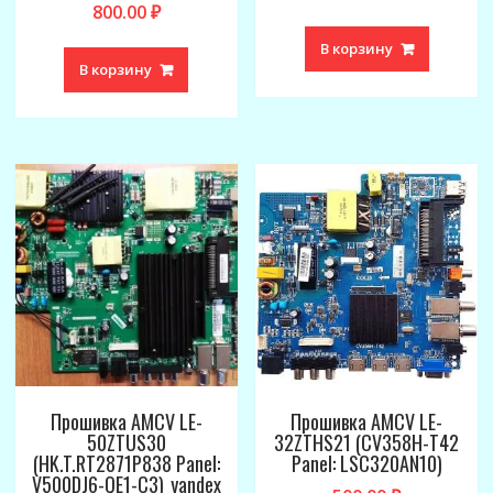
800.00
₽
В корзину
В корзину
Прошивка AMCV LE-
Прошивка AMCV LE-
50ZTUS30
32ZTHS21 (CV358H-T42
(HK.T.RT2871P838 Panel:
Panel: LSC320AN10)
V500DJ6-QE1-C3)_yandex