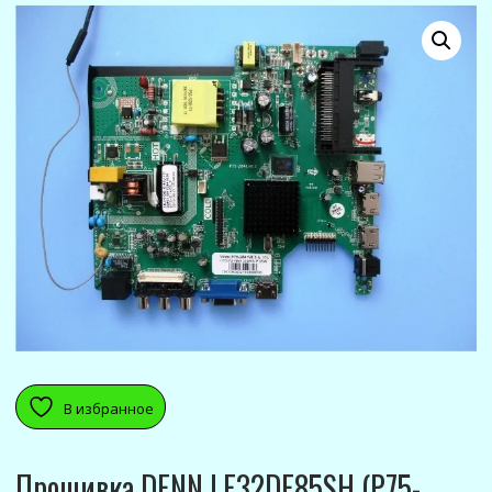
В избранное
Прошивка DENN LE32DE85SH (P75-