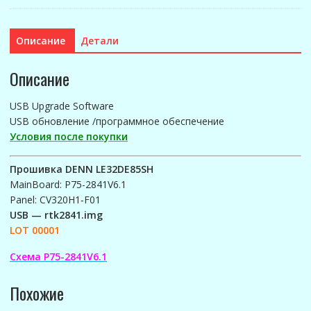
LE32DE85SH
(P75-
2841V6.1)_LOT
Описание
Детали
00001
Описание
USB Upgrade Software
USB обновление /программное обеспечение
Условия после покупки
Прошивка DENN LE32DE85SH
MainBoard: P75-2841V6.1
Panel: CV320H1-F01
USB — rtk2841.img
LOT 00001
Схема P75-2841V6.1
Похожие