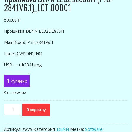
2841V6.1)_LOT 00001
500.00
₽
Прошивка DENN LE32DE85SH
MainBoard: P75-2841V6.1
Panel: CV320H1-F01
USB — rtk2841.img
1
Куплено
9 в наличии
Количество
В корзину
товара
Прошивка
DENN
Артикул:
sw29
Категория:
DENN
Метка:
Software