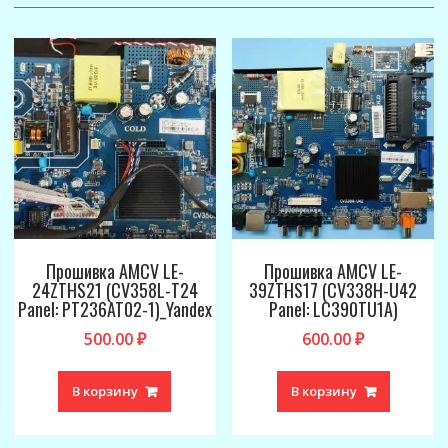
Прошивка AMCV LE-
Прошивка AMCV LE-
24ZTHS21 (CV358L-T24
39ZTHS17 (CV338H-U42
Panel: PT236AT02-1)_Yandex
Panel: LC390TU1A)
500.00
₽
600.00
₽
В корзину
В корзину