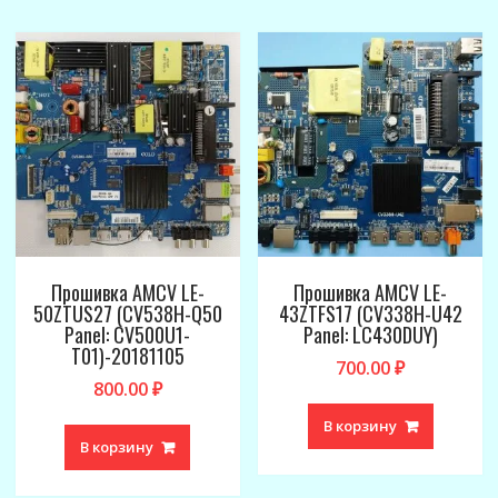
Прошивка AMCV LE-
Прошивка AMCV LE-
50ZTUS27 (CV538H-Q50
43ZTFS17 (CV338H-U42
Panel: CV500U1-
Panel: LC430DUY)
T01)-20181105
700.00
₽
800.00
₽
В корзину
В корзину