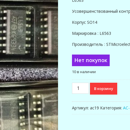
L6563
Усовершенствованный контр
Корпус SO14
Маркировка : L6563
Производитель : STMicroelect
Нет покупок
10 в наличии
Количество
В корзину
товара
PFC
IC
Артикул:
ac19
Категория:
AC
L6563