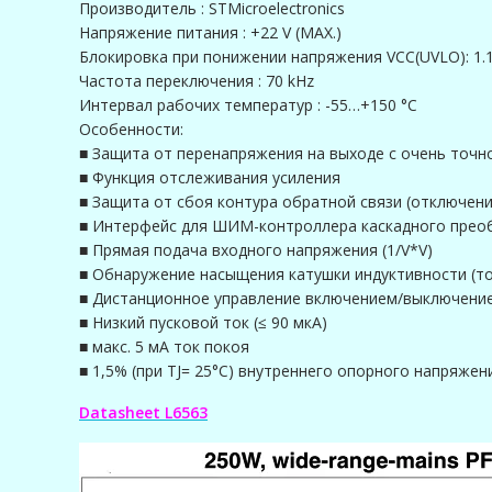
Производитель : STMicroelectronics
Напряжение питания : +22 V (MAX.)
Блокировка при понижении напряжения VCC(UVLO): 1.1
Частота переключения : 70 kHz
Интервал рабочих температур : -55…+150 °C
Особенности:
■ Защита от перенапряжения на выходе с очень точн
■ Функция отслеживания усиления
■ Защита от сбоя контура обратной связи (отключени
■ Интерфейс для ШИМ-контроллера каскадного прео
■ Прямая подача входного напряжения (1/V*V)
■ Обнаружение насыщения катушки индуктивности (то
■ Дистанционное управление включением/выключени
■ Низкий пусковой ток (≤ 90 мкА)
■ макс. 5 мА ток покоя
■ 1,5% (при TJ= 25°C) внутреннего опорного напряжен
Datasheet L6563