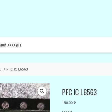
МОЙ АККАУНТ
C
PFC IC L6563
PFC IC L6563
150.00
₽