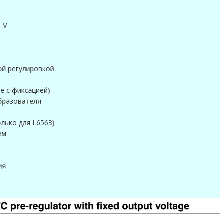
 V
ой регулировкой
е с фиксацией)
бразователя
лько для L6563)
ем
ия