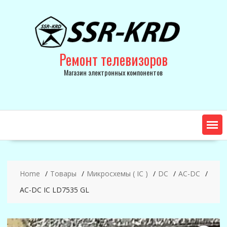
Skip
to
content
Ремонт телевизоров
Магазин электронных компонентов
Home
Товары
Микросхемы ( IC )
DC
AC-DC
AC-DC IC LD7535 GL