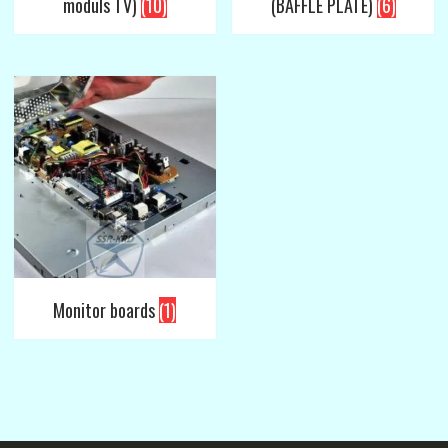
moduls TV)
(10)
(BAFFLE PLATE)
(6)
Monitor boards
(1)