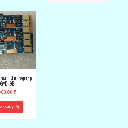
альный инвертор
GYD-9E
300.00
₽
корзину