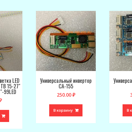
ветка LED
Универсальный инвертор
Универс
 ТВ 15-27″
CA-155
″-99LED
250.00
₽
₽
В корзину
В 