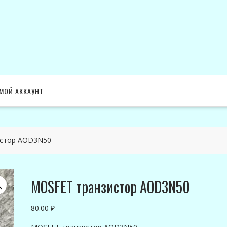
МОЙ АККАУНТ
истор AOD3N50
MOSFET транзистор AOD3N50
80.00
₽