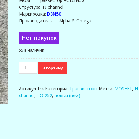
MOSFET транзистор AOD3N50
Структура: N-channel
Маркировка:
D3N50
Производитель — Alpha & Omega
Нет покупок
55 в наличии
Количество
В корзину
товара
MOSFET
транзистор
Артикул:
tr4
Категория:
Транзисторы
Метки:
MOSFET
,
N
AOD3N50
channel
,
TO-252
,
новый (new)