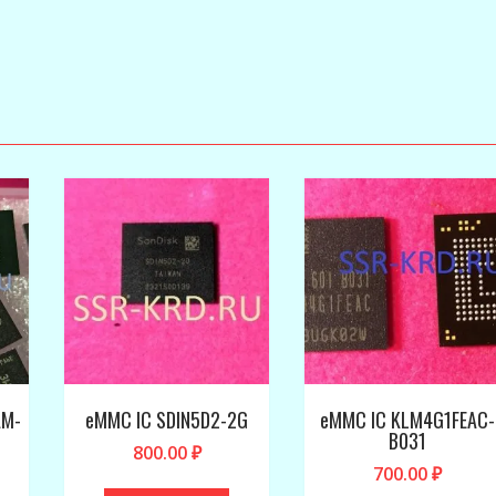
AM-
eMMC IC SDIN5D2-2G
eMMC IC KLM4G1FEAC-
B031
800.00
₽
700.00
₽