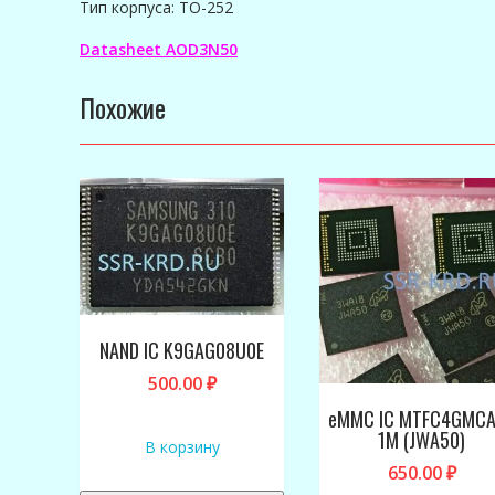
Тип корпуса: TO-252
Datasheet AOD3N50
Похожие
NAND IC K9GAG08U0E
500.00
₽
eMMC IC MTFC4GMC
1M (JWA50)
В корзину
650.00
₽