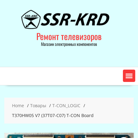
Skip
to
content
Ремонт телевизоров
Магазин электронных компонентов
Home
Товары
T-CON_LOGIC
T370HW05 V7 (37T07-C07) T-CON Board