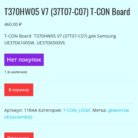
T370HW05 V7 (37T07-C07) T-CON Board
460.00
₽
T-CON Board T370HW05 V7 (37T07-C07) для Samsung
UE37D6100SW, UE37D6500VS
Нет покупок
1 в наличии
Количество
В корзину
товара
T370HW05
V7
Артикул:
11RAA
Категория:
T-CON_LOGIC
Метка:
демонтаж
(37T07-
(disassembly)
C07)
T-
CON
Описание