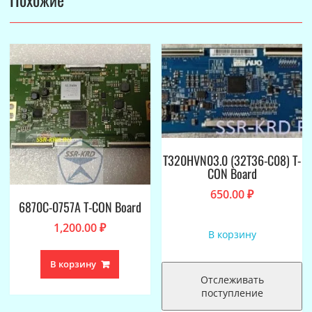
T320HVN03.0 (32T36-C08) T-
CON Board
650.00
₽
6870C-0757A T-CON Board
1,200.00
₽
В корзину
В корзину
Отслеживать
поступление