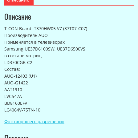
Board
Описание
T-CON Board T370HW05 V7 (37T07-C07)
Производитель AUO
Применяется в телевизорах
Samsung UE37D6100SW, UE37D6500VS
в составе матриц
LD370CGB-C2
Состав:
AUO-12403 (U1)
AUO-G1422
AAT1910
LVC547A
BD8160EFV
LC4064V-75TN-10I
Фото хорошего разрешения
Похожие