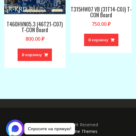
T315HW07 VB (31T14-C0J) T-
CON Board
T460HVN05.3 (46T21-C07)
750.00
₽
T-CON Board
800.00
₽
В корзину
В корзину
Copyright © All Right Reserved
Спросите на прямую!
Online Shop by
Acme Themes