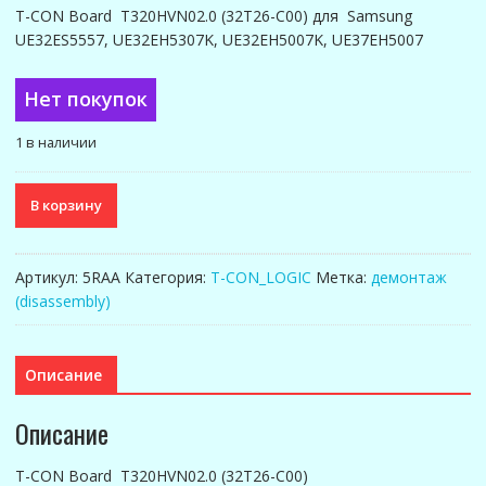
T-CON Board T320HVN02.0 (32T26-C00) для Samsung
UE32ES5557, UE32EH5307K, UE32EH5007K, UE37EH5007
Нет покупок
1 в наличии
Количество
В корзину
товара
T320HVN02.0
(32T26-
Артикул:
5RAA
Категория:
T-CON_LOGIC
Метка:
демонтаж
C00)
(disassembly)
T-
CON
Board
Описание
Описание
T-CON Board T320HVN02.0 (32T26-C00)