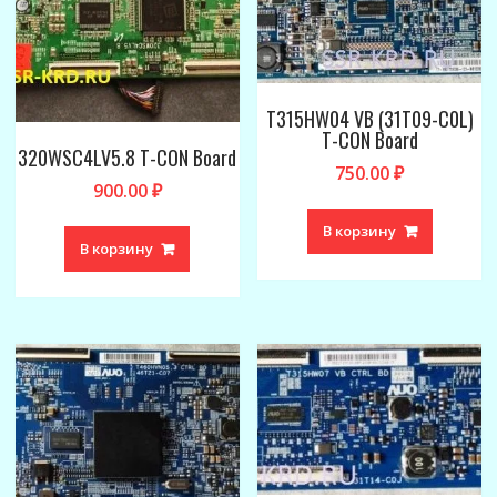
T315HW04 VB (31T09-C0L)
T-CON Board
320WSC4LV5.8 T-CON Board
750.00
₽
900.00
₽
В корзину
В корзину