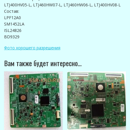
LTJ400HV05-L, LTJ460HW07-L, LTJ460HW06-L, LTJ400HV08-L
Состав:
LPF12A0
SM1452LA
ISL24826
BD9329
Фото хорошего разрешения
Вам также будет интересно…