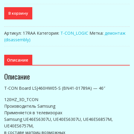
Количество
В корзину
товара
LSJ460HW05-
S
Артикул:
17RAA
Категория:
T-CON_LOGIC
Метка:
демонтаж
(BN41-
(disassembly)
01789A)
-
46"
Описание
T-
CON
Описание
Board
T-CON Board LSJ460HW05-S (BN41-01789A) — 46″
120HZ_3D_TCON
Производитель Samsung
Применяется в телевизорах
Samsung UE46ES6307U, UE40ES6307U, UE46ES6857M,
UE40ES6757M,
в составе матриц возможных