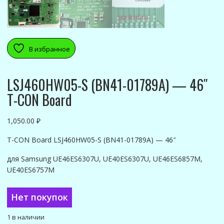
В избранное
LSJ460HW05-S (BN41-01789A) — 46″
T-CON Board
1,050.00
₽
T-CON Board LSJ460HW05-S (BN41-01789A) — 46″
для Samsung UE46ES6307U, UE40ES6307U, UE46ES6857M,
UE40ES6757M
Нет покупок
1 в наличии