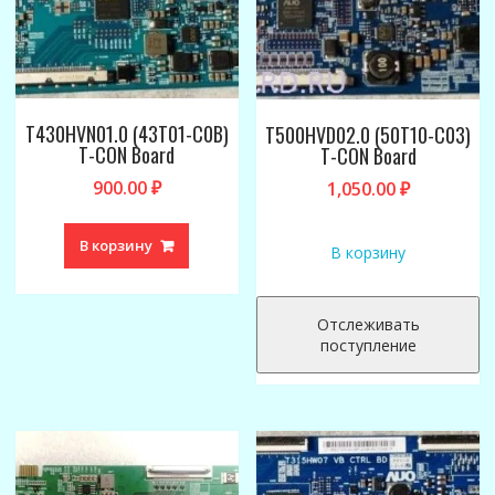
T430HVN01.0 (43T01-C0B)
T500HVD02.0 (50T10-C03)
T-CON Board
T-CON Board
900.00
₽
1,050.00
₽
В корзину
В корзину
Отслеживать
поступление