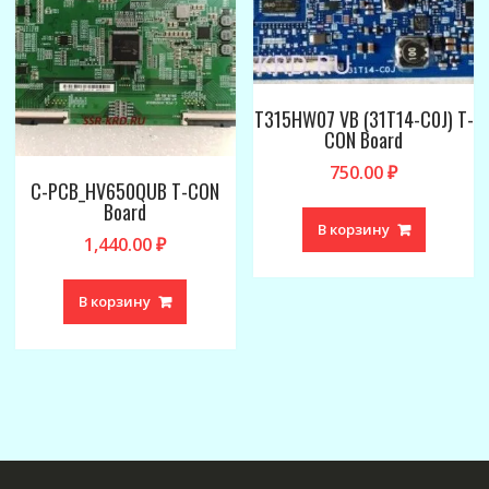
T315HW07 VB (31T14-C0J) T-
CON Board
750.00
₽
C-PCB_HV650QUB T-CON
Board
В корзину
1,440.00
₽
В корзину