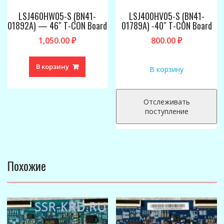
LSJ460HW05-S (BN41-
LSJ400HV05-S (BN41-
01892A) — 46″ T-CON Board
01789A) -40″ T-CON Board
1,050.00
₽
800.00
₽
В корзину
В корзину
Отслеживать
поступление
Похожие