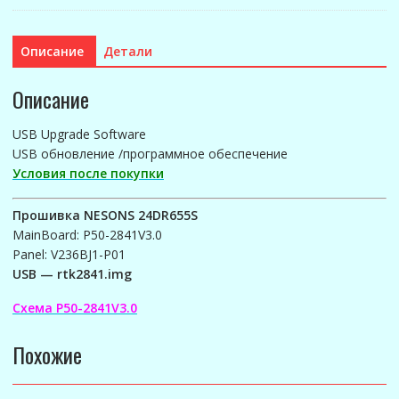
24DR655S
(P50-
2841V3.0
Описание
Детали
Panel:
V236BJ1-
Описание
P01)
USB Upgrade Software
USB обновление /программное обеспечение
Условия после покупки
Прошивка NESONS 24DR655S
MainBoard: P50-2841V3.0
Panel: V236BJ1-P01
USB — rtk2841.img
Схема P50-2841V3.0
Похожие