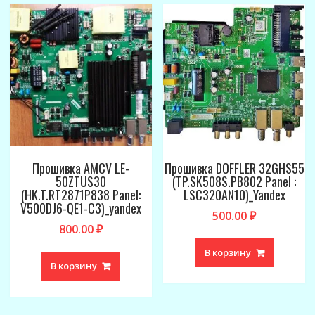
Прошивка AMCV LE-
Прошивка DOFFLER 32GHS55
50ZTUS30
(TP.SK508S.PB802 Panel :
(HK.T.RT2871P838 Panel:
LSC320AN10)_Yandex
V500DJ6-QE1-C3)_yandex
500.00
₽
800.00
₽
В корзину
В корзину