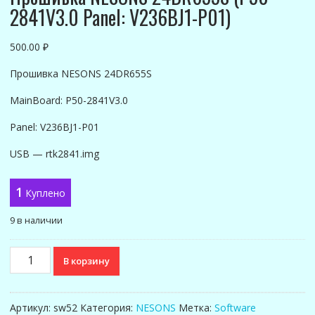
2841V3.0 Panel: V236BJ1-P01)
500.00
₽
Прошивка NESONS 24DR655S
MainBoard: P50-2841V3.0
Panel: V236BJ1-P01
USB — rtk2841.img
1
Куплено
9 в наличии
Количество
В корзину
товара
Прошивка
NESONS
Артикул:
sw52
Категория:
NESONS
Метка:
Software