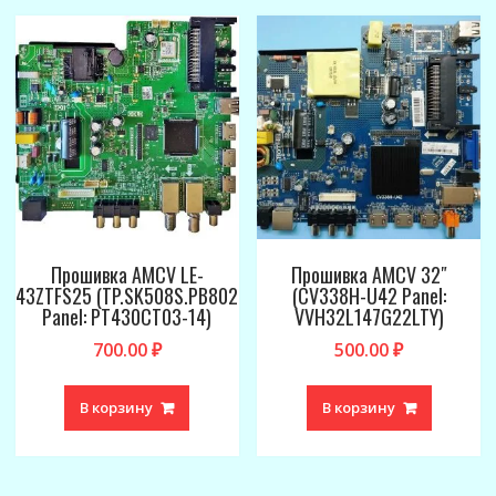
Прошивка AMCV LE-
Прошивка AMCV 32″
43ZTFS25 (TP.SK508S.PB802
(CV338H-U42 Panel:
Panel: PT430CT03-14)
VVH32L147G22LTY)
700.00
₽
500.00
₽
В корзину
В корзину