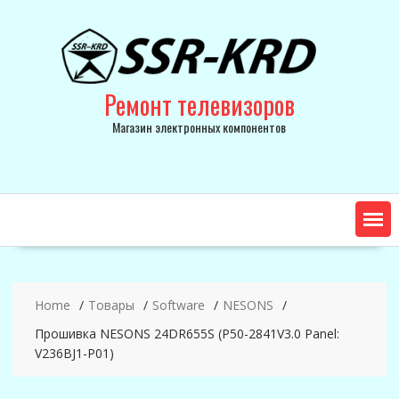
Skip
to
content
Ремонт телевизоров
Магазин электронных компонентов
Home
Товары
Software
NESONS
Прошивка NESONS 24DR655S (P50-2841V3.0 Panel:
V236BJ1-P01)