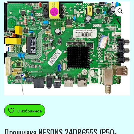
В избранное
Прошивка NESONS 24DR655S (P50-