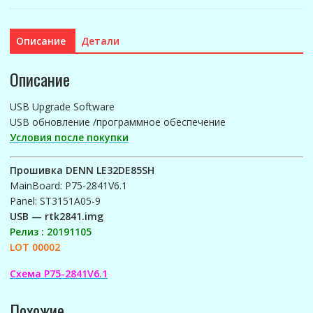
LE32DE85SH
(P75-
2841V6.1)LOT
Описание
Детали
00002_20191105
Описание
USB Upgrade Software
USB обновление /программное обеспечение
Условия после покупки
Прошивка DENN LE32DE85SH
MainBoard: P75-2841V6.1
Panel: ST3151A05-9
USB — rtk2841.img
Релиз : 20191105
LOT 00002
Схема P75-2841V6.1
Похожие