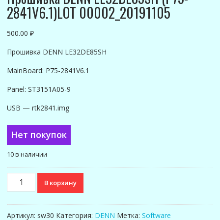
2841V6.1)LOT 00002_20191105
500.00
₽
Прошивка DENN LE32DE85SH
MainBoard: P75-2841V6.1
Panel: ST3151A05-9
USB — rtk2841.img
Нет покупок
10 в наличии
Количество
В корзину
товара
Прошивка
DENN
Артикул:
sw30
Категория:
DENN
Метка:
Software