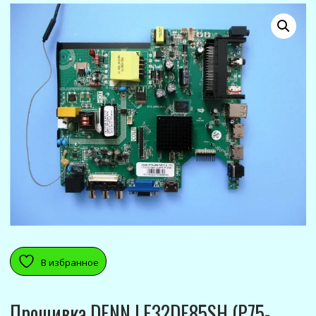
В избранное
Прошивка DENN LE32DE85SH (P75-