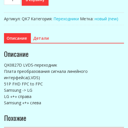
товара
QK0827D
LVDS-
Артикул:
QK7
Категория:
Переходники
Метка:
новый (new)
переходник
Описание
Детали
Описание
QK0827D LVDS-переходник
Плата преобразования сигнала линейного
интерфейса(LVDS)
51P FHD FPC to FPC
Samsung -> LG
LG «+» справа
Samsung «+» слева
Похожие