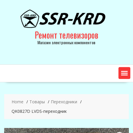
Skip
to
content
Ремонт телевизоров
Магазин электронных компонентов
Home
Товары
Переходники
QK0827D LVDS-переходник