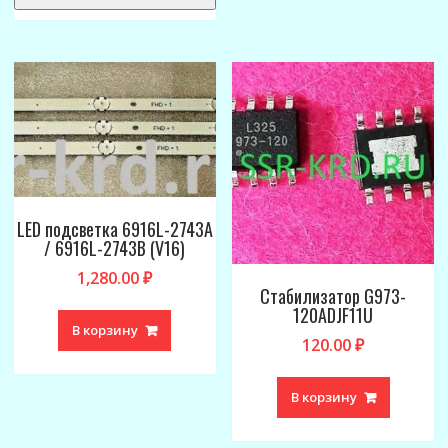
LED подсветка 6916L-2743A
/ 6916L-2743B (V16)
1,280.00
₽
Стабилизатор G973-
120ADJF11U
В корзину
120.00
₽
В корзину