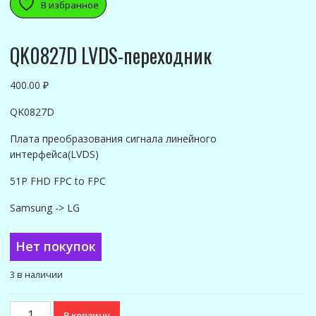
В избранное
QK0827D LVDS-переходник
400.00
₽
QK0827D
Плата преобразования сигнала линейного
интерфейса(LVDS)
51P FHD FPC to FPC
Samsung -> LG
Нет покупок
3 в наличии
Количество
В корзину