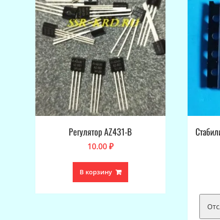
Регулятор AZ431-B
Стабил
10.00
₽
В корзину
Отс