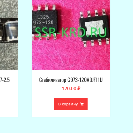
7-2.5
Стабилизатор G973-120ADJF11U
120.00
₽
В корзину