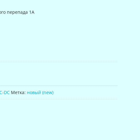
ого перепада 1A
C-DC
Метка:
новый (new)