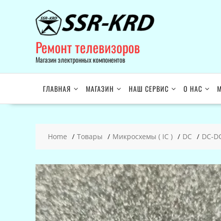
Skip
to
content
Ремонт телевизоров
Магазин электронных компонентов
ГЛАВНАЯ
МАГАЗИН
НАШ СЕРВИС
О НАС
М
Home
Товары
Микросхемы ( IC )
DC
DC-D