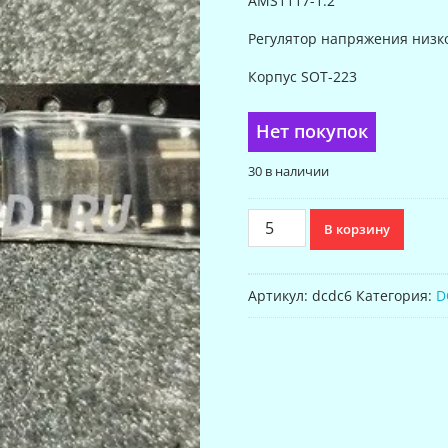
AMS1117-1.2
Регулятор напряжения низк
Корпус SOT-223
Нет покупок
30 в наличии
Количество
В корзину
товара
Стабилизатор
LDO
Артикул:
dcdc6
Категория:
D
AMS1117-
1.2