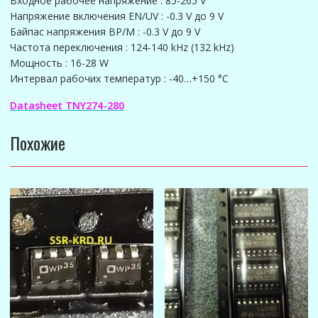
Входное рабочее напряжение : 85-265 V
Напряжение включения EN/UV : -0.3 V до 9 V
Байпас напряжения BP/M : -0.3 V до 9 V
Частота переключения : 124-140 kHz (132 kHz)
Мощность : 16-28 W
Интервал рабочих температур : -40…+150 °C
Datasheet TNY274-280
Похожие