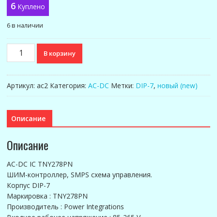
6
Куплено
6 в наличии
Количество
В корзину
товара
AC-
DC
Артикул:
ac2
Категория:
AC-DC
Метки:
DIP-7
,
новый (new)
IC
TNY278PN
Описание
Описание
AC-DC IC TNY278PN
ШИМ-контроллер, SMPS схема упpавления.
Корпус DIP-7
Маркировка : TNY278PN
Производитель : Power Integrations